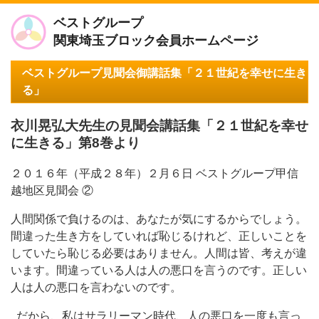
ベストグループ
関東埼玉ブロック会員ホームページ
ベストグループ見聞会御講話集「２１世紀を幸せに生き
る」
衣川晃弘大先生の見聞会講話集「２１世紀を幸せ
に生きる」第8巻より
２０１６年（平成２８年）２月６日 ベストグループ甲信
越地区見聞会 ②
人間関係で負けるのは、あなたが気にするからでしょう。
間違った生き方をしていれば恥じるけれど、正しいことを
していたら恥じる必要はありません。人間は皆、考えが違
います。間違っている人は人の悪口を言うのです。正しい
人は人の悪口を言わないのです。
だから、私はサラリーマン時代、人の悪口を一度も言っ