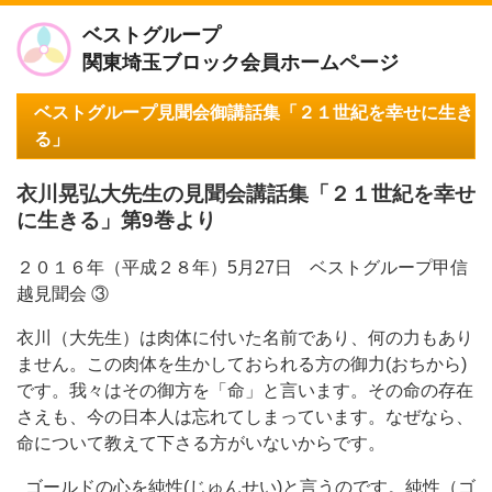
ベストグループ
関東埼玉ブロック会員ホームページ
ベストグループ見聞会御講話集「２１世紀を幸せに生き
る」
衣川晃弘大先生の見聞会講話集「２１世紀を幸せ
に生きる」第9巻より
２０１６年（平成２８年）5月27日 ベストグループ甲信
越見聞会 ③
衣川（大先生）は肉体に付いた名前であり、何の力もあり
ません。この肉体を生かしておられる方の御力(おちから)
です。我々はその御方を「命」と言います。その命の存在
さえも、今の日本人は忘れてしまっています。なぜなら、
命について教えて下さる方がいないからです。
ゴールドの心を純性(じゅんせい)と言うのです。純性（ゴ